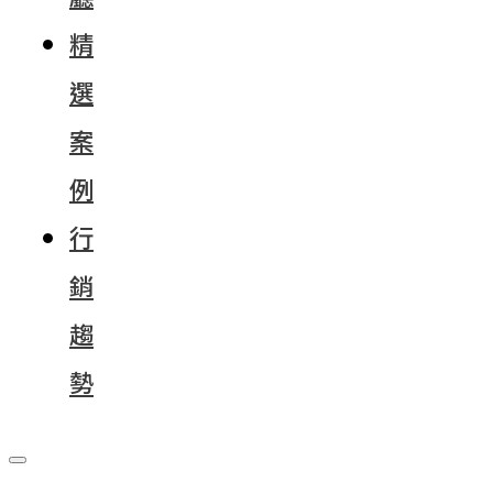
精
選
案
例
行
銷
趨
勢