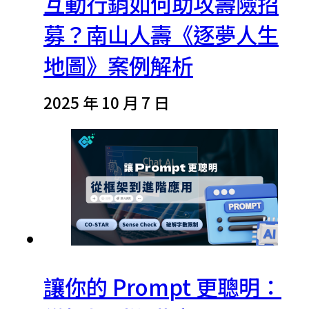
互動行銷如何助攻壽險招
募？南山人壽《逐夢人生
地圖》案例解析
2025 年 10 月 7 日
讓你的 Prompt 更聰明：