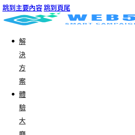
跳到主要內容
跳到頁尾
解
決
方
案
體
驗
大
廳