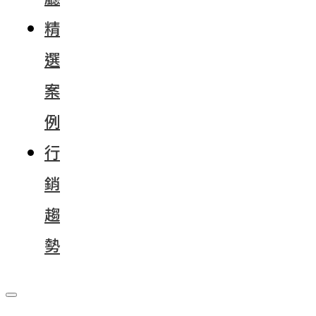
精
選
案
例
行
銷
趨
勢