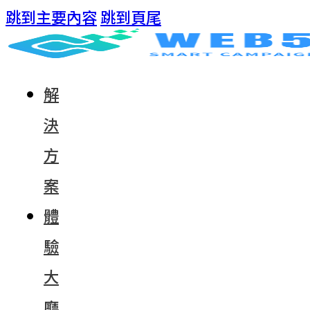
跳到主要內容
跳到頁尾
解
決
方
案
體
驗
大
廳