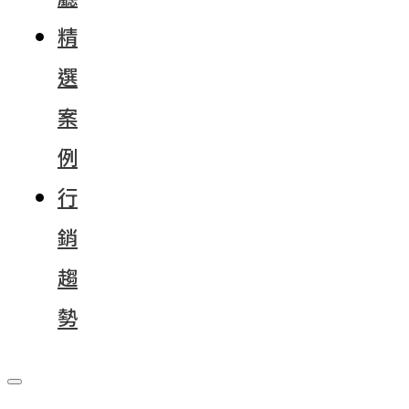
精
選
案
例
行
銷
趨
勢