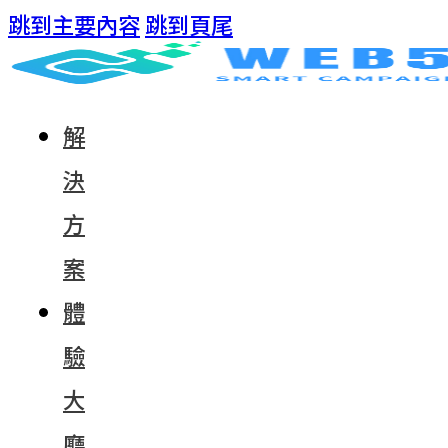
跳到主要內容
跳到頁尾
解
決
方
案
體
驗
大
廳